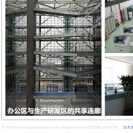
® 2010 www.lasvegasphotoimages.com. All rights reserved 京ICP备11041562号
技术