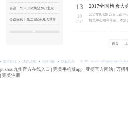
13
2017全国检验
喜讯丨YB.COM荣登2023北京
2017年9月20-23
10
会议回顾丨第二届ZAODX世界
博览中心顺利落幕。本次会
2017
会议预告丨YB.COM与您相
汇聚智慧 ：善济学社第一
首页
上
热烈祝贺：广开控股生命
® 2010 www.lasvegasphotoimages
友情链接
法律法规
网站地图
隐私权限
广州开发区管委会副主任
jiuzhou九州官方在线入口
|
完美手机版app
|
亚搏官方网站
|
万搏
|
完美注册
|
广州市黄埔区委书记陈杰
YB.COM与高博医疗集团达
喜讯！YB.COM成功入选“
喜讯！YB.COM获评北京市
喜讯！YB.COM医学参考实