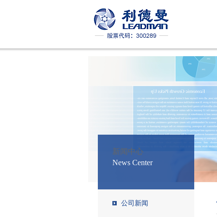
感恩有你 一路同行 丨利德
强强联手 共铸辉煌 | 利德
喜讯：YB.COM荣获“2018年
喜讯：YB.COM参考实验室
YB.COM成功举办2018年代理
YB.COM盛大亮相2018美国芝
YB.COM在2017年RELA试验中
再
YB.COM在2018年卫生部参考
新闻中心
News Center
为促进医学装备领域发展
山水之都，美丽重庆！利
YB.COM荣获“2017年度中国
公司新闻