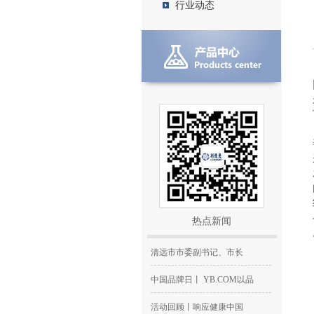
行业动态
2017全国检验大会圆满落幕
YB.COM闪耀CACLP 2025：创
新
邀请函丨YB.COM邀您共聚
YB.COM获评中上协“2024上
YB.COM再次入选 “北京专
YB.COM与苏州立禾生物正
YB.COM荣获“证券之星·资
YB.COM与俄罗斯VT公司达成
热点新闻
YB.COM荣获《中国基金报
清远市市委副书记、市长
中国品牌日丨 YB.COM以品
活动回顾丨响应健康中国