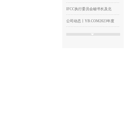
IFCC执行委员会秘书长及北
公司动态丨YB.COM2023年度
2024年会盛典丨YB.COM年会
喜报|YB.COM获评北京经开
科研创新│YB.COMST2科研
科研创新 │ YB.COM子公司
喜讯丨YB.COM荣登2023北京
会议回顾丨第二届ZAODX世界
会议预告丨YB.COM与您相
汇聚智慧 ：善济学社第一
热烈祝贺：广开控股生命